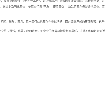
查处的企业已经“不计其数”。如环保部近日通报的京津冀地区2+26检查结果，在京津冀
示，通过此次强化督查，要清查污染“死角”，摸清底数，“散乱污现在仍是各地清查
的问题，当然，家具、家电等行业也都存在类似问题，面对如此严峻的环保形势，这
宁愿少赚钱，也要先收回资金。把企业的经营风险控制到最低。这就不难理解为何近