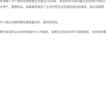
2+26个城市现场检查企业超过14200家，发现存在环境问题企业达到9700家以
、责令停产、整顿阶段，如果那时候这个企业仍然无法完成改造达标排放，就必须按照
些中小型企业随时都会面临着关停、查封的危险。
期大型涂料企业纷纷准备IPO上市融资，说明企业现金流并不是很宽裕，对资金的需