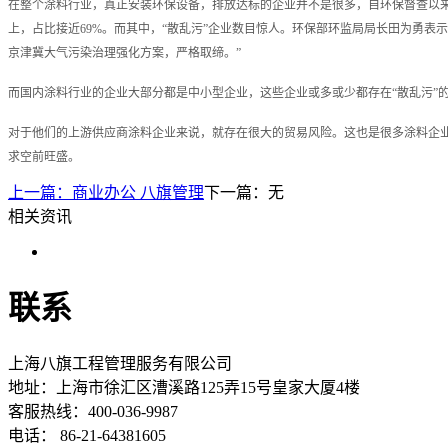
在整个涂料行业，真正安装环保设备，排放达标的企业并不是很多，自环保督查以来，被
上，占比接近69%。而其中，“散乱污”企业数目惊人。环保部环监局局长田为勇表
京津冀大气污染治理强化方案，严格取缔。”
而国内涂料行业的企业大部分都是中小型企业，这些企业或多或少都存在“散乱污”
对于他们的上游供应商涂料企业来说，就存在很大的贸易风险。这也是很多涂料企业
求空前旺盛。
上一篇：
商业办公 八旗管理
下一篇：无
相关资讯
联系
上海八旗工程管理服务有限公司
地址：
上海市徐汇区漕溪路125弄15号皇家大厦4楼
客服热线：400-036-9987
电话： 86-21-64381605