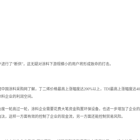
进行了“断供”，这无疑对涂料下游规模小的用户将形成致命的打击。
国涂料采购网了解，丁二烯价格最高上涨幅度达200%以上，TDI最高上涨幅度达40
涂料企业的利润空间。
力度一轮高过一轮，涂料企业需要花费大笔资金购置环保设备，也进一步增加了企业的
淘汰，这样一方面有效的控制了企业的现金流，另一方面还能控制贸易风险。