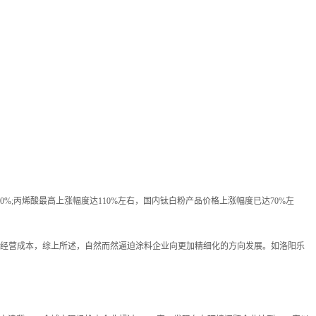
0%;丙烯酸最高上涨幅度达110%左右，国内钛白粉产品价格上涨幅度已达70%左
经营成本，综上所述，自然而然逼迫涂料企业向更加精细化的方向发展。如洛阳乐