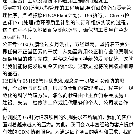
理制度设计上以及新技术的应用上预防问题发生...
质量提升
03
所有八旗管理的工程项目,有详细的全面质量管
理程序，严格按照PDCAPlan(计划)、Do(执行)、Check(检
查)和Act(处理)循环即质量计划的制订和组织实现的过程，
这个过程不停顿地周而复始地运转，确保施工质量有至少
20%的提升...
公正专业
04
八旗经过岁月洗礼，历经风雨，坚持着不受外
界任何不正当因素的干扰，从始至终用公正和专业的原则来
确保项目的成功完成，并使之保持可持续的发展优势。这就
是我们能稳健发展到今天的信念。这就是能将项目精雕细琢
的基石。
HSE执行
05
HSE管理思想和观念是一切都可以预防的思
想；全员参与的观点，层层负责制的管理模式；程序化、规
范化的科学管理方法。承包商就是由业主雇佣来完成施工、
建设、安装、检修等工作或提供服务的个人、公司或合作
者...
协调服务
06
针对建筑项目的法规要求不断增加，我们的客户
面对着越来越大的压力。为此，我们会以丰富经验为客户提供
有效的 CDM 协调服务。为满足每个项目的类型和需求，我们