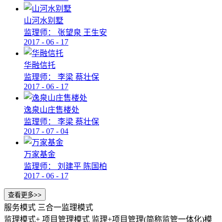
山河水别墅
监理师：
张望泉 王生安
2017
-
06
-
17
华融信托
监理师：
李梁 蔡壮保
2017
-
06
-
17
逸泉山庄售楼处
监理师：
李梁 蔡壮保
2017
-
07
-
04
万家基金
监理师：
刘建平 陈国柏
2017
-
06
-
17
服务模式
三合一监理模式
监理模式+ 项目管理模式
监理+项目管理(简称监管一体化)模