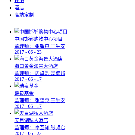
住宅
酒店
高端定制
中国邯郸购物中心项目
监理师：
张望泉 王生安
2017
-
06
-
23
海口黄金海景大酒店
监理师：
周卓浩 汤辟邦
2017
-
06
-
17
瑞泉基金
监理师：
张望泉 王生安
2017
-
06
-
17
天目湖私人酒店
监理师：
卓互知 张频启
2017
-
06
-
23