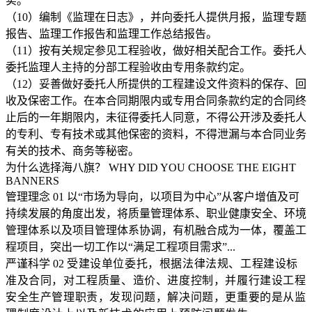
实。
（10）编制《监理在日志》，并向委托人提供月报，监理专题
报告、监理工作报告和监理工作总结报告。
（11）按有关规定参见工程验收，做好相关配合工作。委托人
委托监理人主持的分部工程验收由专用条款约定。
（12）妥善做好委托人所提供的工程建设文件资料的保存、回
收及保密工作。在本合同期限内或专用合同条款约定的合同终
止后的一年期限内，未征得委托人同意，不得公开涉及委托人
的专利、专有技术或其他保密的资料，不得泄漏与本合同业务
有关的技术、商务等秘密。
为什么选择海八旗？
WHY DID YOU CHOOSE THE EIGHT
BANNERS
管理理念
01
以“市场为导向，以项目为中心”从客户增值及可
持续发展的角度出发，将质量管理体系、职业健康安全、环境
管理体系以及项目管理体系协调，有机融合成为一体，覆盖工
程项目，突出一切工作以“满足工程项目需求”...
严谨科学
02
受建设单位委托，根据法律法规、工程建设标
准及合同，对工程质量、造价、进度控制，并履行建设工程
安全生产管理职责，发现问题，解决问题，更重要的是从监