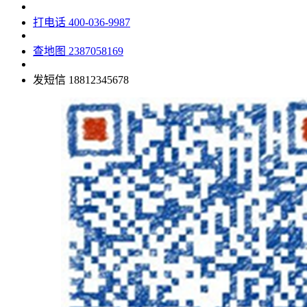
打电话
400-036-9987
查地图
2387058169
发短信
18812345678