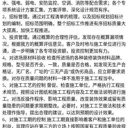
水、强电、弱电、安防监控、空调、消防等配合需求；各个专
项系统设计方案汇集、方案评审、深化设计规范有序。
2、招标管理。通过对工程清单的梳理，以及招标规划招标计
划的编制，招标范围明确，整个招标工作推进有序招标质量大
大提高，加快工程推进。
3、投资管理。通过概算的合理性评估，发现存在概算漏项情
况，根据我方的概算评估意见，客户及时地与施工单位进行沟
通，进一步明确了各专项投资额，投资控制更加有力。
4、对进场原材料验收 检查所进场的各种装修装饰材料品牌、
规格、型号是否齐全、一致，质量是否合格，如发现无生产合
格证、无厂名、厂址的“三无产品”或伪劣商品，应立即要求退
换。对存在质量问题的材料一律不准用于施工工程当中。
5、对施工工艺的控制 督促、检查施工单位，严格执行工程技
术规范，按照设计图纸和施工工程内容及工艺做法说明进行施
工。对违反操作程序、影响工程质量、改变装饰效果或留有质
量隐患的问题要求限期整改。必要时，对施工工艺做法和技术
处理作指导，提出合理的建议，以达到预期的设计效果。
6、对施工工期的控制 施工工期直接影响着客户和施工单位的
利益，监理应站在第三方的立场上按照国家有工程质量验收规